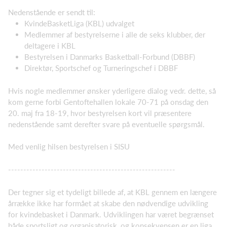
Nedenstående er sendt til:
KvindeBasketLiga (KBL) udvalget
Medlemmer af bestyrelserne i alle de seks klubber, der
deltagere i KBL
Bestyrelsen i Danmarks Basketball-Forbund (DBBF)
Direktør, Sportschef og Turneringschef i DBBF
Hvis nogle medlemmer ønsker yderligere dialog vedr. dette, så
kom gerne forbi Gentoftehallen lokale 70-71 på onsdag den
20. maj fra 18-19, hvor bestyrelsen kort vil præsentere
nedenstående samt derefter svare på eventuelle spørgsmål.
Med venlig hilsen bestyrelsen i SISU
-------------------------------------------------------
Der tegner sig et tydeligt billede af, at KBL gennem en længere
årrække ikke har formået at skabe den nødvendige udvikling
for kvindebasket i Danmark. Udviklingen har været begrænset
både sportsligt og organisatorisk, og konsekvensen er en liga,