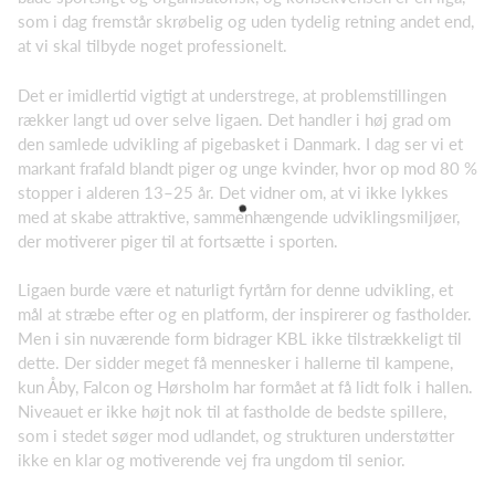
som i dag fremstår skrøbelig og uden tydelig retning andet end,
at vi skal tilbyde noget professionelt.
Det er imidlertid vigtigt at understrege, at problemstillingen
rækker langt ud over selve ligaen. Det handler i høj grad om
den samlede udvikling af pigebasket i Danmark. I dag ser vi et
markant frafald blandt piger og unge kvinder, hvor op mod 80 %
stopper i alderen 13–25 år. Det vidner om, at vi ikke lykkes
med at skabe attraktive, sammenhængende udviklingsmiljøer,
der motiverer piger til at fortsætte i sporten.
Ligaen burde være et naturligt fyrtårn for denne udvikling, et
mål at stræbe efter og en platform, der inspirerer og fastholder.
Men i sin nuværende form bidrager KBL ikke tilstrækkeligt til
dette. Der sidder meget få mennesker i hallerne til kampene,
kun Åby, Falcon og Hørsholm har formået at få lidt folk i hallen.
Niveauet er ikke højt nok til at fastholde de bedste spillere,
som i stedet søger mod udlandet, og strukturen understøtter
ikke en klar og motiverende vej fra ungdom til senior.