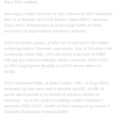
Kære SISU medlem
Som nogen måske allerede har hørt, så kommer SISU basketball
ikke til at tilmelde sig Kvinde Basket Ligaen (KBL) i sæsonen
2026/2027. Beslutningen er enstemmigt truffet af SISUs
bestyrelse og begrundelsen kan læses nedenfor.
SISUs bestyrelse ønsker, at SISU har et hold med i den bedste
kvindelige række i Danmark, men ønsker ikke at fortsætte i det
nuværende setup i KBL. Hvis det skulle ende med, at DBBF
står bag den bedste kvindelige række i sæsonen 2026/2027
vil SISU meget gerne tilmelde et hold til denne række om
muligt.
SISUs bestyrelse håber, at andre klubber i KBL vil følge SISUs
eksempel og lade være med at tilmelde sig KBL, så KBL til
næste sæson består af for få hold til at kunne afvikle en
turnering – og at den bedste kvindelige række i Danmark i
sæsonen 2026/2027 i stedet vil blive arrangeret og drevet af
Danmarks Basketball-Forbund (DBBF).