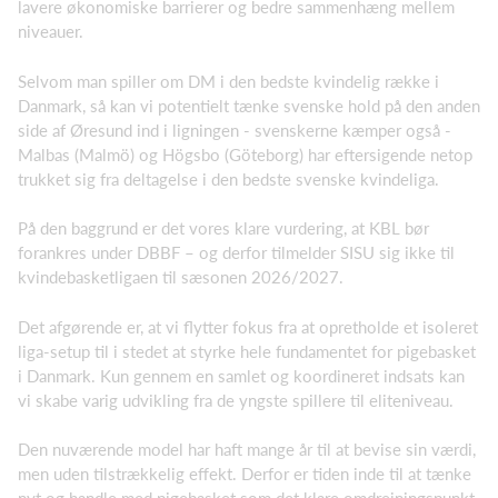
lavere økonomiske barrierer og bedre sammenhæng mellem
niveauer.
Selvom man spiller om DM i den bedste kvindelig række i
Danmark, så kan vi potentielt tænke svenske hold på den anden
side af Øresund ind i ligningen - svenskerne kæmper også -
Malbas (Malmö) og Högsbo (Göteborg) har eftersigende netop
trukket sig fra deltagelse i den bedste svenske kvindeliga.
På den baggrund er det vores klare vurdering, at KBL bør
forankres under DBBF – og derfor tilmelder SISU sig ikke til
kvindebasketligaen til sæsonen 2026/2027.
Det afgørende er, at vi flytter fokus fra at opretholde et isoleret
liga-setup til i stedet at styrke hele fundamentet for pigebasket
i Danmark. Kun gennem en samlet og koordineret indsats kan
vi skabe varig udvikling fra de yngste spillere til eliteniveau.
Den nuværende model har haft mange år til at bevise sin værdi,
men uden tilstrækkelig effekt. Derfor er tiden inde til at tænke