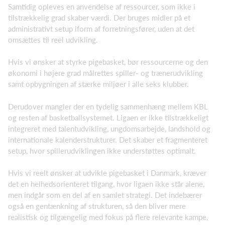
Samtidig opleves en anvendelse af ressourcer, som ikke i
tilstrækkelig grad skaber værdi. Der bruges midler på et
administrativt setup iform af forretningsfører, uden at det
omsættes til reel udvikling.
Hvis vi ønsker at styrke pigebasket, bør ressourcerne og den
økonomi i højere grad målrettes spiller- og trænerudvikling
samt opbygningen af stærke miljøer i alle seks klubber.
Derudover mangler der en tydelig sammenhæng mellem KBL
og resten af basketballsystemet. Ligaen er ikke tilstrækkeligt
integreret med talentudvikling, ungdomsarbejde, landshold og
internationale kalenderstrukturer. Det skaber et fragmenteret
setup, hvor spillerudviklingen ikke understøttes optimalt.
Hvis vi reelt ønsker at udvikle pigebasket i Danmark, kræver
det en helhedsorienteret tilgang, hvor ligaen ikke står alene,
men indgår som en del af en samlet strategi. Det indebærer
også en gentænkning af strukturen, så den bliver mere
realistisk og tilgængelig med fokus på flere relevante kampe,