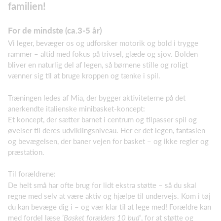
familien!
For de mindste (ca.3-5 år)
Vi leger, bevæger os og udforsker motorik og bold i trygge
rammer – altid med fokus på trivsel, glæde og sjov. Bolden
bliver en naturlig del af legen, så børnene stille og roligt
vænner sig til at bruge kroppen og tænke i spil.
Træningen ledes af Mia, der bygger aktiviteterne på det
anerkendte italienske minibasket-koncept:
Et koncept, der sætter barnet i centrum og tilpasser spil og
øvelser til deres udviklingsniveau. Her er det legen, fantasien
og bevægelsen, der baner vejen for basket – og ikke regler og
præstation.
Til forældrene:
De helt små har ofte brug for lidt ekstra støtte – så du skal
regne med selv at være aktiv og hjælpe til undervejs. Kom i tøj
du kan bevæge dig i – og vær klar til at lege med! Forældre kan
med fordel læse ’
Basket forælders 10 bud’
, for at støtte og