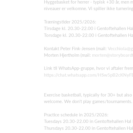
Hyggebasket for herrer - typisk +30 år, men 
niveauer er velkomne. Vi spiller ikke turneri
Træningstider 2025/2026:
Tirsdage kl. 20.30-22.00 i Gentoftehallen Ha
Torsdage kl. 20.30-22.00 i Gentoftehallen Ha
Kontakt Peter Fink-Jensen (mail:
Vecchiola@g
Morten Hjertholm (mail:
morten@storyboardf
Link til WhatsApp-gruppe, hvor vi aftaler fr
https://chat.whatsapp.com/HSw5pB2cKNy
Exercise basketball, typically for 30+ but als
welcome. We don't play games/tournaments.
Practice schedule in 2025/2026:
Tuesdays 20.30-22.00 in Gentoftehallen Hal 
Thursdays 20.30-22.00 in Gentoftehallen Hal