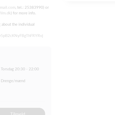
mail.com
, tel.: 25383990) or
ilm.dk
) for more info.
about the individual
HSw5pB2cKNyFBgThFRYRvj
Torsdag 20:30 - 22:00
Drenge/mænd
Tilmeld