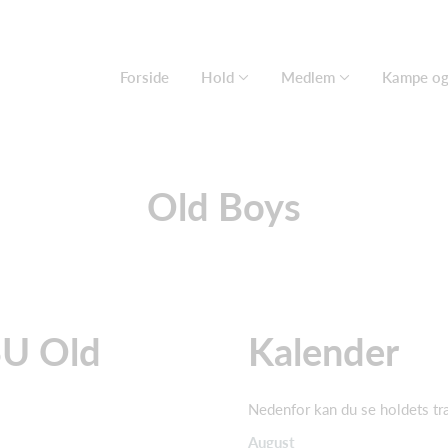
Forside
Hold
Medlem
Kampe og 
Old Boys
SU Old
Kalender
Nedenfor kan du se holdets tr
August