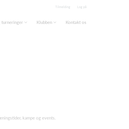
Tilmelding
Log på
turneringer
Klubben
Kontakt os
æningstider, kampe og events.