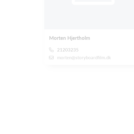
Morten Hjertholm
21203235
morten@storyboardfilm.dk