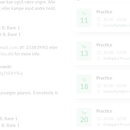
man kan også være yngre. Alle
ng eller kampe mod andre hold.
Practice
Tir
11
20:30 - 22:00
Gentoftehallen 
l B, Bane 1
l B, Bane 1
Practice
Tor
mail.com
, tlf: 25383990) eller
13
20:30 - 22:00
ilm.dk
) for mere info.
Kildegård Priva
emmøde:
FBgThFRYRvj
Practice
Tir
18
20:30 - 22:00
Gentoftehallen 
o younger players. Everybody is
Practice
Tor
20
B, Bane 1
20:30 - 22:00
Kildegård Priva
 B, Bane 1