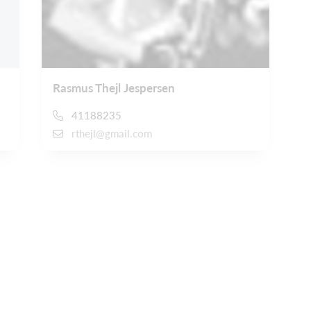
Rasmus Thejl Jespersen
41188235
rthejl@gmail.com