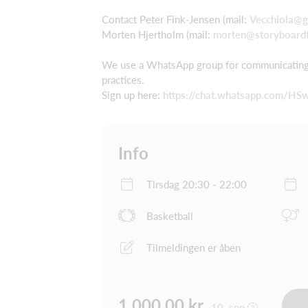
Contact Peter Fink-Jensen (mail:
Vecchiola@g
Morten Hjertholm (mail:
morten@storyboardf
We use a WhatsApp group for communicating 
practices.
Sign up here:
https://chat.whatsapp.com/
Info
Tirsdag 20:30 - 22:00
Basketball
Tilmeldingen er åben
1.000,00 kr.
10. sep