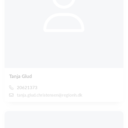
Tanja Glud
20621373
tanja.glud.christensen@regionh.dk