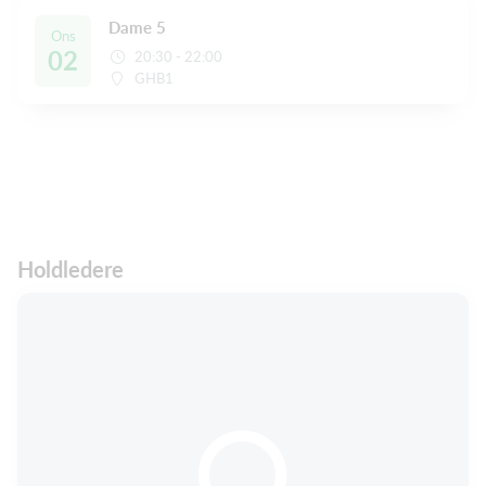
Dame 5
Ons
02
20:30 - 22:00
GHB1
Holdledere