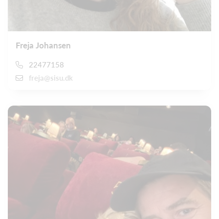
Freja Johansen
22477158
freja@sisu.dk