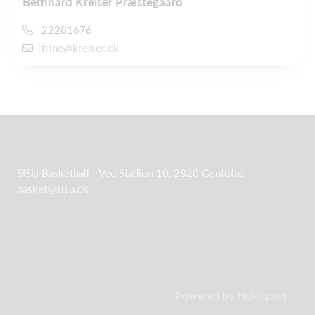
Bernhard Kreiser Præstegaard
22281676
trine@kreiser.dk
SISU Basketball - Ved Stadion 10, 2820 Gentofte -
basket@sisu.dk
Powered by Holdsport