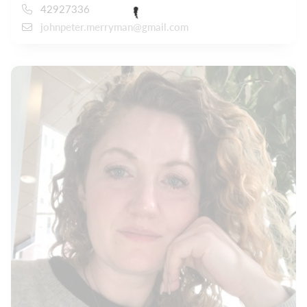
42927336
johnpeter.merryman@gmail.com