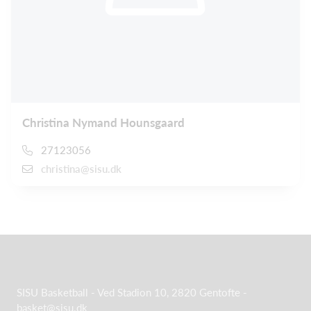
Christina Nymand Hounsgaard
27123056
christina@sisu.dk
SISU Basketball - Ved Stadion 10, 2820 Gentofte -
basket@sisu.dk