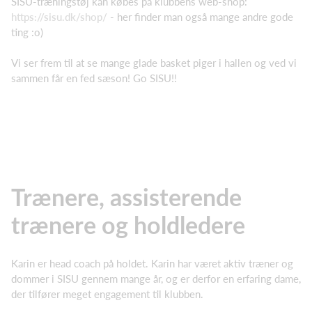
SISU-træningstøj kan købes på klubbens web-shop:
https://sisu.dk/shop/
- her finder man også mange andre gode
ting :o)
Vi ser frem til at se mange glade basket piger i hallen og ved vi
sammen får en fed sæson! Go SISU!!
Trænere, assisterende
trænere og holdledere
Karin er head coach på holdet. Karin har været aktiv træner og
dommer i SISU gennem mange år, og er derfor en erfaring dame,
der tilfører meget engagement til klubben.